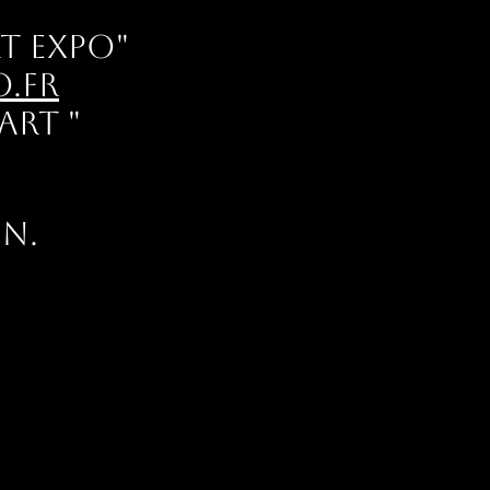
rt Expo"
.fr
art "
n.