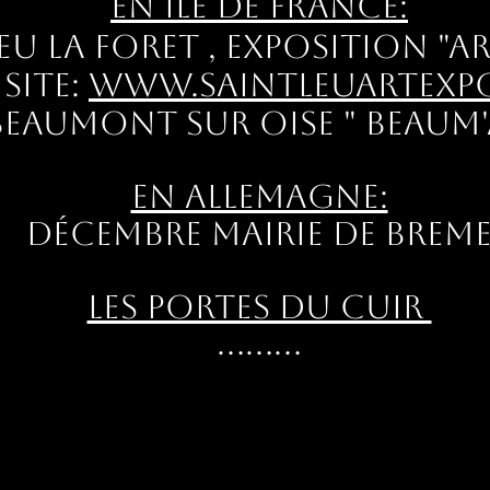
En Ile de France:
Leu la foret , Exposition "A
site:
www.saintleuartexpo
Beaumont sur Oise " Beaum'
​
En Allemagne:
Décembre mairie de Breme
Les Portes du cuir
.........​